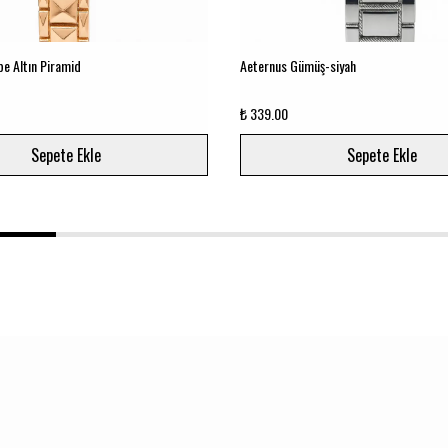
e Altın Piramid
Aeternus Gümüş-siyah
₺ 339.00
Sepete Ekle
Sepete Ekle
1
2
3
4