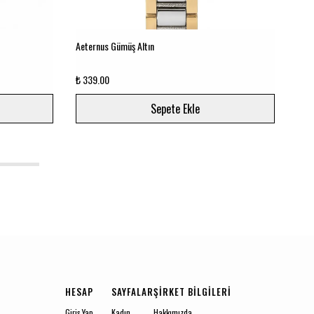
Aeternus Gümüş Altın
Aete
₺ 339.00
₺ 33
Sepete Ekle
5
HESAP
SAYFALAR
ŞIRKET BILGILERI
Giriş Yap
Kadın
Hakkımızda