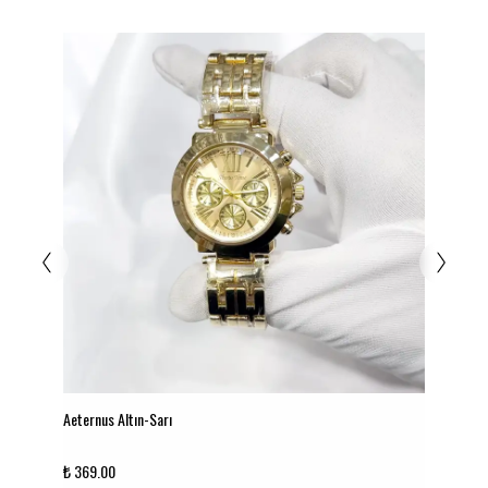
Aeternus Altın-Sarı
Aet
₺ 369.00
₺ 3