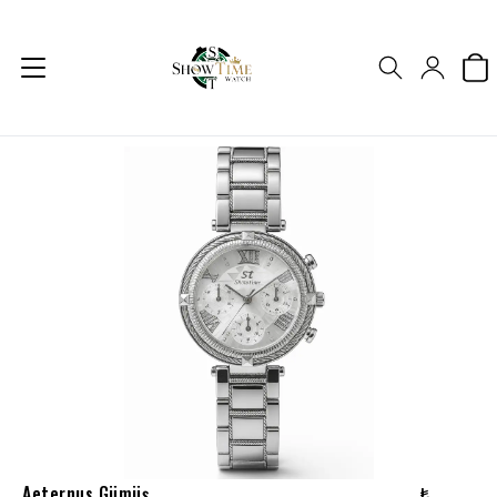
Aeternus Gümüş
₺