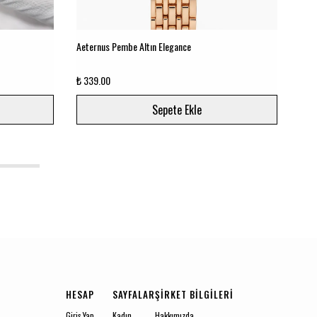
Aeternus Pembe Altın Elegance
Aete
₺ 339.00
₺ 33
Sepete Ekle
5
HESAP
SAYFALAR
ŞIRKET BILGILERI
Giriş Yap
Kadın
Hakkımızda