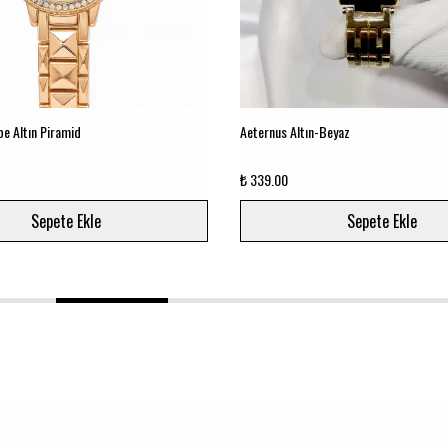
e Altın Piramid
Aeternus Altın-Beyaz
₺ 339.00
Sepete Ekle
Sepete Ekle
1
2
3
4