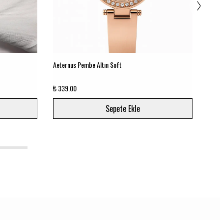
Aeternus Pembe Altın Soft
Aete
₺ 339.00
₺ 34
Sepete Ekle
5