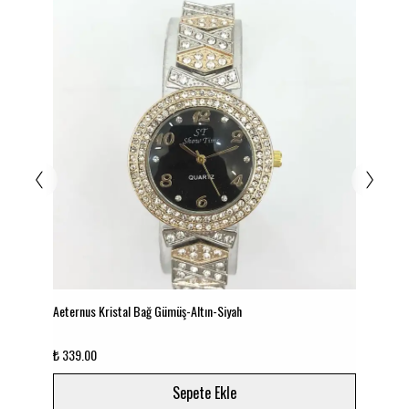
Aeternus Kristal Bağ Gümüş-Altın-Siyah
Aet
₺ 339.00
₺ 3
Sepete Ekle