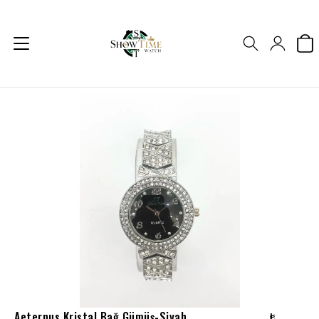
Aeternus Kristal Bağ Gümüş-Siyah
₺