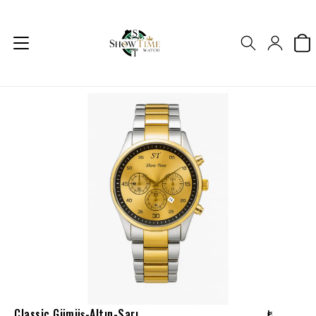
Classic Gümüş-Altın-Sarı
₺